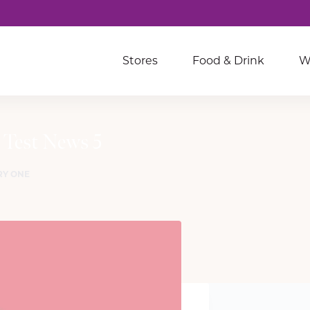
Stores
Food & Drink
W
 Test News 5
RY ONE