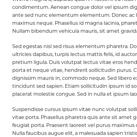
condimentum. Aenean congue dolor vel ipsum dign
ante sed nunc elementum elementum. Donec ac lacu
maximus neque. Phasellus id magna lacinia, pharet
Nullam bibendum vehicula mauris, sit amet gravid
Sed egestas nisl sed risus elementum pharetra. Do
ultricies dapibus, turpis lectus mattis felis, id auctor
pretium ligula. Duis volutpat lectus vitae eros hend
porta et neque vitae, hendrerit sollicitudin purus. C
dignissim mauris in, commodo neque. Sed libero ex
tincidunt sed sapien. Etiam sollicitudin ipsum id s
placerat molestie congue. Sed in nulla et ipsum laor
Suspendisse cursus ipsum vitae nunc volutpat solli
vitae porta. Phasellus pharetra quis ante sit amet g
feugiat porta. Praesent laoreet vel purus maximus 
Nulla faucibus augue elit, a malesuada sapien trist