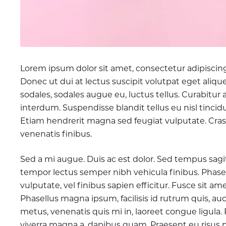
Lorem ipsum dolor sit amet, consectetur adipiscing
Donec ut dui at lectus suscipit volutpat eget alique
sodales, sodales augue eu, luctus tellus. Curabitu
interdum. Suspendisse blandit tellus eu nisl tincid
Etiam hendrerit magna sed feugiat vulputate. Cras
venenatis finibus.
Sed a mi augue. Duis ac est dolor. Sed tempus sagit
tempor lectus semper nibh vehicula finibus. Phase
vulputate, vel finibus sapien efficitur. Fusce sit ame
Phasellus magna ipsum, facilisis id rutrum quis, au
metus, venenatis quis mi in, laoreet congue ligula. 
viverra magna a, dapibus quam. Praesent eu risus