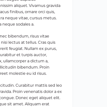
issim aliquet. Vivamus gravida
s finibus, ornare orci quis,
ra neque vitae, cursus metus.
a neque sodales a.
nec bibendum, risus vitae
 nisi lectus at tellus. Cras quis
rerit feugiat. Nullam ex purus,
urabitur et turpis auctor,
, ullamcorper a dictum a,
ollicitudin bibendum. Proin
eet molestie eu id risus.
citudin. Curabitur mattis sed leo
ravida. Proin venenatis dolor a ex
congue. Donec eget aliquet elit.
ique sit amet. Aliquam erat